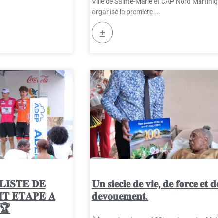
Ville de Sainte-Marie et CAP Nord Martiniq
organisé la première
+
𝐋𝐈𝐒𝐓𝐄 𝐃𝐄
𝐔𝐧 𝐬𝐢𝐞𝐜𝐥𝐞 𝐝𝐞 𝐯𝐢𝐞, 𝐝𝐞 𝐟𝐨𝐫𝐜𝐞 𝐞𝐭 𝐝
𝐓 𝐄𝐓𝐀𝐏𝐄 𝐀
𝐝𝐞𝐯𝐨𝐮𝐞𝐦𝐞𝐧𝐭.
 🏆