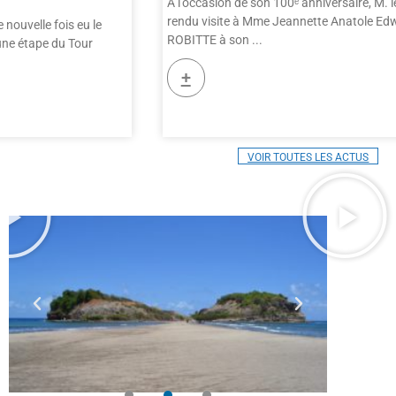
À l’occasion de son 100ᵉ anniversaire, M. l
rendu visite à Mme Jeannette Anatole Ed
 nouvelle fois eu le
ROBITTE à son
d’une étape du Tour
+
VOIR TOUTES LES ACTUS