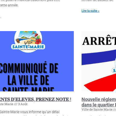
cette année.
Lire la suite »
»
𝐍𝐓𝐒 𝐃’𝐄𝐋𝐄𝐕𝐄𝐒, 𝐏𝐑𝐄𝐍𝐄𝐙 𝐍𝐎𝐓𝐄 !
Nouvelle régleme
inte Marie
3 Août
dans le quartier 
Ville de Sainte Marie
 Sainte-Marie vous informe qu’un délai