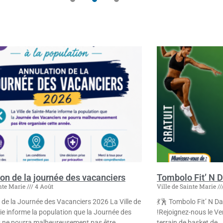
on de la journée des vacanciers
Tombolo Fit’ N 
inte Marie
4 Août
Ville de Sainte Marie
 de la Journée des Vacanciers 2026 La Ville de
💃🕺 Tombolo Fit’ N D
ie informe la population que la Journée des
!Rejoignez-nous le Ven
 ne pourra malheureusement pas être
terrain de basket de