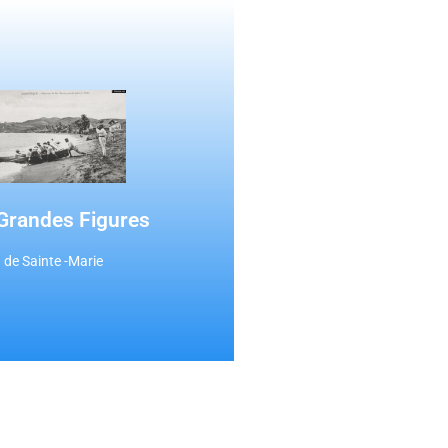
Cliquer ici
 octobre 1926 à Sainte-Marie...
oueur de football, Xercès LOUIS
Grandes Figures
ustres Samaritains
de Sainte -Marie