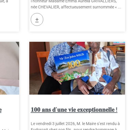
ue, a
l’honneur Madame Emma Aurélia GRIVALLIERS,
née CHEVALIER, affectueusement surnommée «
+

𝟏𝟎𝟎 𝐚𝐧𝐬 𝐝’𝐮𝐧𝐞 𝐯𝐢𝐞 𝐞𝐱𝐜𝐞𝐩𝐭𝐢𝐨𝐧𝐧𝐞𝐥𝐥𝐞 !
Le vendredi 3 juillet 2026, M. le Maire s’est rendu à
Eudorcait chez son fils , pour rendre hommage à