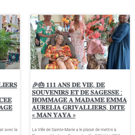
𝐈𝐄𝐑𝐒
🎉🎂 𝟏𝟏𝟏 𝐀𝐍𝐒 𝐃𝐄 𝐕𝐈𝐄, 𝐃𝐄
𝐒𝐎𝐔𝐕𝐄𝐍𝐈𝐑𝐒 𝐄𝐓 𝐃𝐄 𝐒𝐀𝐆𝐄𝐒𝐒𝐄 :
𝐂𝐄𝐄
𝐇𝐎𝐌𝐌𝐀𝐆𝐄 𝐀 𝐌𝐀𝐃𝐀𝐌𝐄 𝐄𝐌𝐌𝐀
𝐀𝐆𝐄
𝐀𝐔𝐑𝐄𝐋𝐈𝐀 𝐆𝐑𝐈𝐕𝐀𝐋𝐋𝐈𝐄𝐑𝐒, 𝐃𝐈𝐓𝐄
« 𝐌𝐀𝐍 𝐘𝐀𝐘𝐀 »
at avec la
La Ville de Sainte-Marie a le plaisir de mettre à