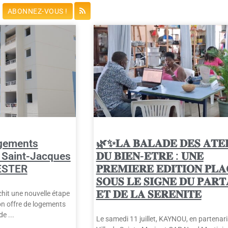
ABONNEZ-VOUS !
ogements
🌿✨𝐋𝐀 𝐁𝐀𝐋𝐀𝐃𝐄 𝐃𝐄𝐒 𝐀𝐓𝐄𝐋
 Saint-Jacques
𝐃𝐔 𝐁𝐈𝐄𝐍-𝐄𝐓𝐑𝐄 : 𝐔𝐍𝐄
 ESTER
𝐏𝐑𝐄𝐌𝐈𝐄𝐑𝐄 𝐄𝐃𝐈𝐓𝐈𝐎𝐍 𝐏𝐋𝐀
𝐒𝐎𝐔𝐒 𝐋𝐄 𝐒𝐈𝐆𝐍𝐄 𝐃𝐔 𝐏𝐀𝐑𝐓
𝐄𝐓 𝐃𝐄 𝐋𝐀 𝐒𝐄𝐑𝐄𝐍𝐈𝐓𝐄
chit une nouvelle étape
n offre de logements
 de
Le samedi 11 juillet, KAYNOU, en partenari