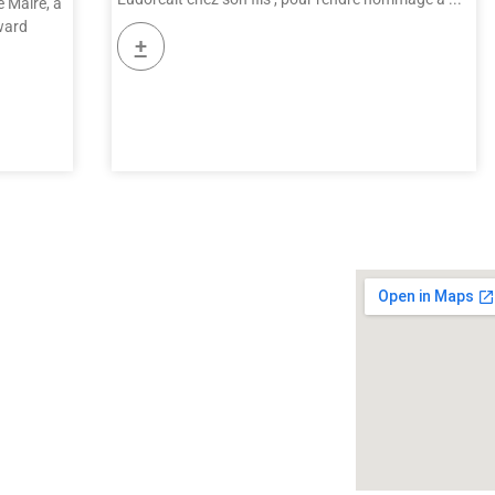
e Maire, a
ward
+