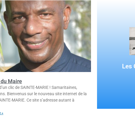
est né le 30
Xercès LOUIS J
Les 
D'Ill
 du Maire
d’un clic de SAINTE-MARIE ! Samaritaines,
ns. Bienvenus sur le nouveau site internet de la
SAINTE-MARIE. Ce site s’adresse autant à
e »