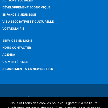
ACTIONS SOCIALES
DÉVELOPPEMENT ÉCONOMIQUE
ENFANCE & JEUNESSE
VIE ASSOCIATIVE ET CULTURELLE
VOTRE MAIRIE
SERVICES EN LIGNE
NOUS CONTACTER
AGENDA
CA M’INTÉRESSE
ABONNEMENT À LA NEWSLETTER
Nous contacter
Mentions légales
Nous utilisons des cookies pour vous garantir la meilleure
Réalisation Tintamarre & Co
expérience sur notre site web. Si vous continuez à utiliser ce