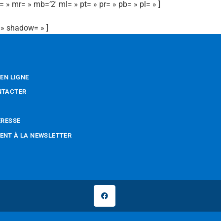
 » mr= » mb=’2′ ml= » pt= » pr= » pb= » pl= » ]
 » shadow= » ]
 EN LIGNE
NTACTER
ÉRESSE
NT À LA NEWSLETTER