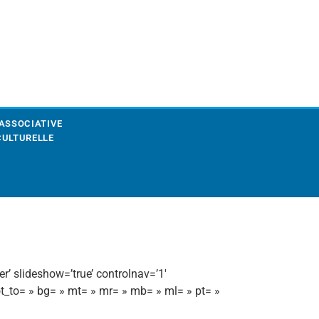
 ASSOCIATIVE
CULTURELLE
er’ slideshow=’true’ controlnav=’1′
ot_to= » bg= » mt= » mr= » mb= » ml= » pt= »