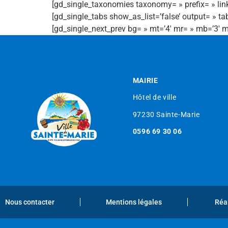
[gd_single_taxonomies taxonomy= » prefix= » link_
[gd_single_tabs show_as_list=’false’ output= » tab
[gd_single_next_prev bg= » mt=’4′ mr= » mb=’3′ m
MAIRIE
Hôtel de ville
97230 Sainte-Marie
0596 69 30 06
Nous contacter
Mentions légales
Réa