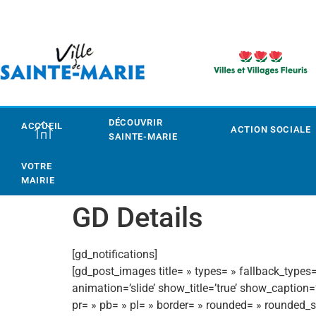
DÉCOUVRIR
ACCUEIL
ACTION SOCIALE
SAINTE-MARIE
VOTRE
MAIRIE
GD Details
[gd_notifications]
[gd_post_images title= » types= » fallback_types= 
animation=’slide’ show_title=’true’ show_caption=
pr= » pb= » pl= » border= » rounded= » rounded_