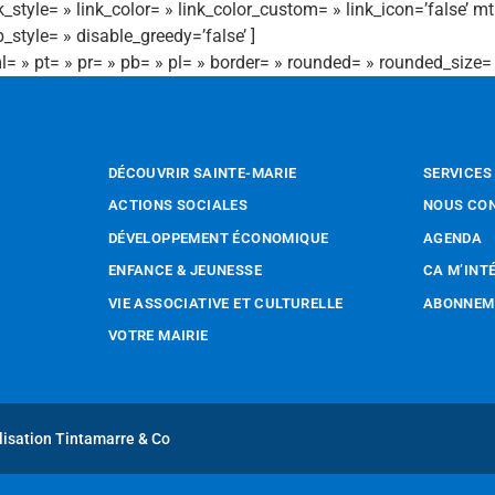
style= » link_color= » link_color_custom= » link_icon=’false’ mt=
_style= » disable_greedy=’false’ ]
l= » pt= » pr= » pb= » pl= » border= » rounded= » rounded_size=
DÉCOUVRIR SAINTE-MARIE
SERVICES
ACTIONS SOCIALES
NOUS CO
DÉVELOPPEMENT ÉCONOMIQUE
AGENDA
ENFANCE & JEUNESSE
CA M’INT
VIE ASSOCIATIVE ET CULTURELLE
ABONNEME
VOTRE MAIRIE
lisation Tintamarre & Co