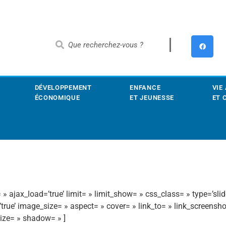
DÉVELOPPEMENT
ENFANCE
VIE
ÉCONOMIQUE
ET JEUNESSE
ET 
» ajax_load=’true’ limit= » limit_show= » css_class= » type=’slid
’true’ image_size= » aspect= » cover= » link_to= » link_screensh
size= » shadow= » ]