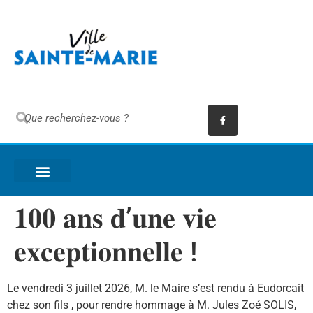
𝟏𝟎𝟎 𝐚𝐧𝐬 𝐝’𝐮𝐧𝐞 𝐯𝐢𝐞
𝐞𝐱𝐜𝐞𝐩𝐭𝐢𝐨𝐧𝐧𝐞𝐥𝐥𝐞 !
Le vendredi 3 juillet 2026, M. le Maire s’est rendu à Eudorcait
chez son fils , pour rendre hommage à M. Jules Zoé SOLIS,