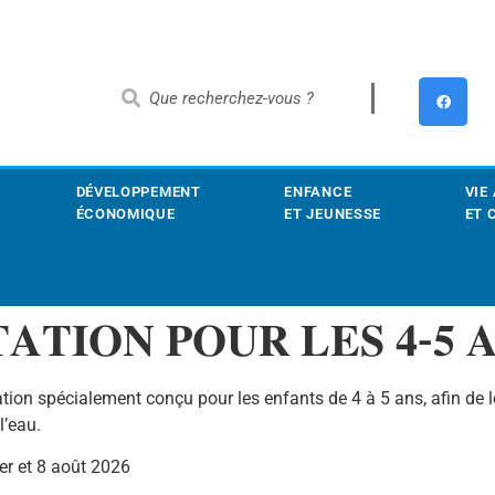
DÉVELOPPEMENT
ENFANCE
VIE
ÉCONOMIQUE
ET JEUNESSE
ET 
𝐓𝐀𝐓𝐈𝐎𝐍 𝐏𝐎𝐔𝐑 𝐋𝐄𝐒 𝟒-𝟓 
tion spécialement conçu pour les enfants de 4 à 5 ans, afin de l
l’eau.
1er et 8 août 2026