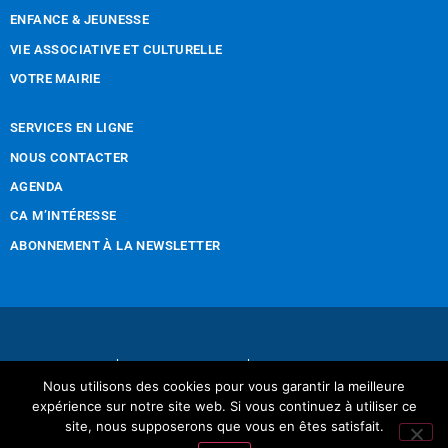
ENFANCE & JEUNESSE
VIE ASSOCIATIVE ET CULTURELLE
VOTRE MAIRIE
SERVICES EN LIGNE
NOUS CONTACTER
AGENDA
CA M’INTÉRESSE
ABONNEMENT À LA NEWSLETTER
Nous contacter
Mentions légales
Nous utilisons des cookies pour vous garantir la meilleure
Réalisation Tintamarre & Co
expérience sur notre site web. Si vous continuez à utiliser ce
site, nous supposerons que vous en êtes satisfait.