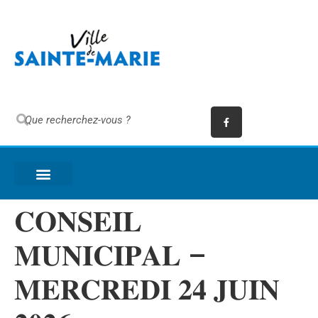
𝐂𝐎𝐍𝐒𝐄𝐈𝐋
𝐌𝐔𝐍𝐈𝐂𝐈𝐏𝐀𝐋 –
𝐌𝐄𝐑𝐂𝐑𝐄𝐃𝐈 𝟐𝟒 𝐉𝐔𝐈𝐍