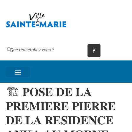
🏗️ 𝐏𝐎𝐒𝐄 𝐃𝐄 𝐋𝐀
𝐏𝐑𝐄𝐌𝐈𝐄𝐑𝐄 𝐏𝐈𝐄𝐑𝐑𝐄
𝐃𝐄 𝐋𝐀 𝐑𝐄𝐒𝐈𝐃𝐄𝐍𝐂𝐄