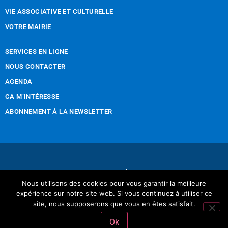
VIE ASSOCIATIVE ET CULTURELLE
VOTRE MAIRIE
SERVICES EN LIGNE
NOUS CONTACTER
AGENDA
CA M’INTÉRESSE
ABONNEMENT À LA NEWSLETTER
Nous contacter
Mentions légales
Nous utilisons des cookies pour vous garantir la meilleure
Réalisation Tintamarre & Co
expérience sur notre site web. Si vous continuez à utiliser ce
site, nous supposerons que vous en êtes satisfait.
Ok