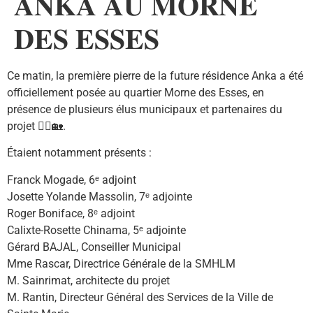
𝐀𝐍𝐊𝐀 𝐀𝐔 𝐌𝐎𝐑𝐍𝐄
𝐃𝐄𝐒 𝐄𝐒𝐒𝐄𝐒
Ce matin, la première pierre de la future résidence Anka a été
officiellement posée au quartier Morne des Esses, en
présence de plusieurs élus municipaux et partenaires du
projet 👷‍♂️🏡.
Étaient notamment présents :
Franck Mogade, 6ᵉ adjoint
Josette Yolande Massolin, 7ᵉ adjointe
Roger Boniface, 8ᵉ adjoint
Calixte-Rosette Chinama, 5ᵉ adjointe
Gérard BAJAL, Conseiller Municipal
Mme Rascar, Directrice Générale de la SMHLM
M. Sainrimat, architecte du projet
M. Rantin, Directeur Général des Services de la Ville de