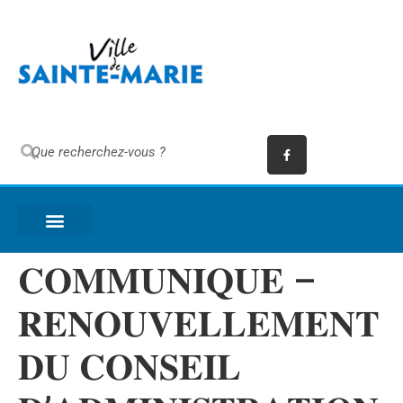
𝐂𝐎𝐌𝐌𝐔𝐍𝐈𝐐𝐔𝐄 –
𝐑𝐄𝐍𝐎𝐔𝐕𝐄𝐋𝐋𝐄𝐌𝐄𝐍𝐓
𝐃𝐔 𝐂𝐎𝐍𝐒𝐄𝐈𝐋