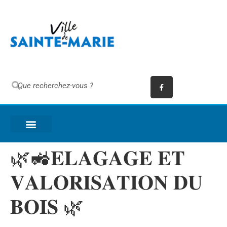
🌿🚜𝐄𝐋𝐀𝐆𝐀𝐆𝐄 𝐄𝐓
𝐕𝐀𝐋𝐎𝐑𝐈𝐒𝐀𝐓𝐈𝐎𝐍 𝐃𝐔
𝐁𝐎𝐈𝐒 🌿