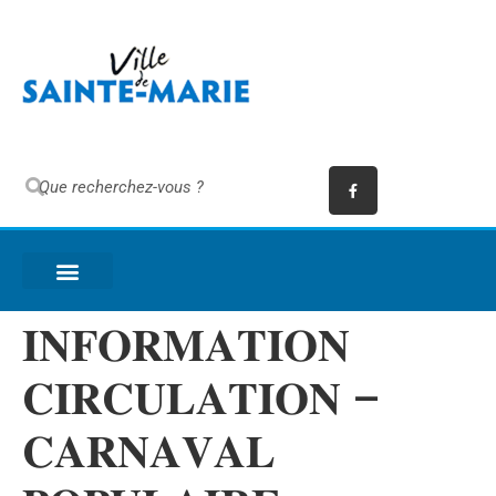
𝐈𝐍𝐅𝐎𝐑𝐌𝐀𝐓𝐈𝐎𝐍
𝐂𝐈𝐑𝐂𝐔𝐋𝐀𝐓𝐈𝐎𝐍 –
𝐂𝐀𝐑𝐍𝐀𝐕𝐀𝐋