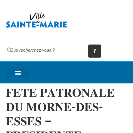
𝐅𝐄𝐓𝐄 𝐏𝐀𝐓𝐑𝐎𝐍𝐀𝐋𝐄
𝐃𝐔 𝐌𝐎𝐑𝐍𝐄-𝐃𝐄𝐒-
𝐄𝐒𝐒𝐄𝐒 –