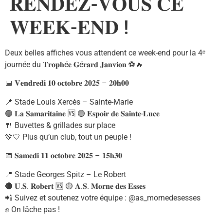
𝐑𝐄𝐍𝐃𝐄𝐙-𝐕𝐎𝐔𝐒 𝐂𝐄
𝐖𝐄𝐄𝐊-𝐄𝐍𝐃 !
Deux belles affiches vous attendent ce week-end pour la 4ᵉ
journée du 𝐓𝐫𝐨𝐩𝐡é𝐞 𝐆é𝐫𝐚𝐫𝐝 𝐉𝐚𝐧𝐯𝐢𝐨𝐧 ⚽🔥
📅 𝐕𝐞𝐧𝐝𝐫𝐞𝐝𝐢 𝟏𝟎 𝐨𝐜𝐭𝐨𝐛𝐫𝐞 𝟐𝟎𝟐𝟓 – 𝟐𝟎𝐡𝟎𝟎
📍 Stade Louis Xercès – Sainte-Marie
🟢 𝐋𝐚 𝐒𝐚𝐦𝐚𝐫𝐢𝐭𝐚𝐢𝐧𝐞 🆚 🟢 𝐄𝐬𝐩𝐨𝐢𝐫 𝐝𝐞 𝐒𝐚𝐢𝐧𝐭𝐞-𝐋𝐮𝐜𝐞
🍴 Buvettes & grillades sur place
💚💛 Plus qu’un club, tout un peuple !
📅 𝐒𝐚𝐦𝐞𝐝𝐢 𝟏𝟏 𝐨𝐜𝐭𝐨𝐛𝐫𝐞 𝟐𝟎𝟐𝟓 – 𝟏𝟓𝐡𝟑𝟎
📍 Stade Georges Spitz – Le Robert
🔴 𝐔.𝐒. 𝐑𝐨𝐛𝐞𝐫𝐭 🆚 🟡 𝐀.𝐒. 𝐌𝐨𝐫𝐧𝐞 𝐝𝐞𝐬 𝐄𝐬𝐬𝐞𝐬
📲 Suivez et soutenez votre équipe : @as_mornedesesses
✊ On lâche pas !