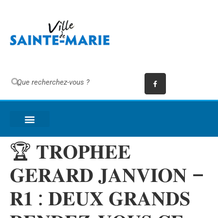
🏆 𝐓𝐑𝐎𝐏𝐇𝐄𝐄
𝐆𝐄𝐑𝐀𝐑𝐃 𝐉𝐀𝐍𝐕𝐈𝐎𝐍 –
𝐑𝟏 : 𝐃𝐄𝐔𝐗 𝐆𝐑𝐀𝐍𝐃𝐒