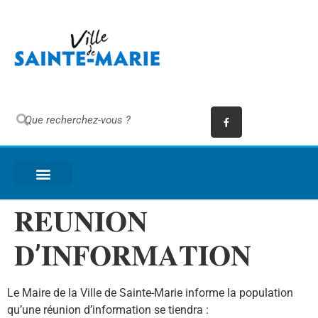
𝐑𝐄𝐔𝐍𝐈𝐎𝐍
𝐃’𝐈𝐍𝐅𝐎𝐑𝐌𝐀𝐓𝐈𝐎𝐍
Le Maire de la Ville
de Sainte-Marie informe la population
qu’une réunion d’information se tiendra :