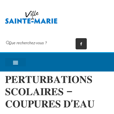
𝐏𝐄𝐑𝐓𝐔𝐑𝐁𝐀𝐓𝐈𝐎𝐍𝐒
𝐒𝐂𝐎𝐋𝐀𝐈𝐑𝐄𝐒 –
𝐂𝐎𝐔𝐏𝐔𝐑𝐄𝐒 𝐃’𝐄𝐀𝐔