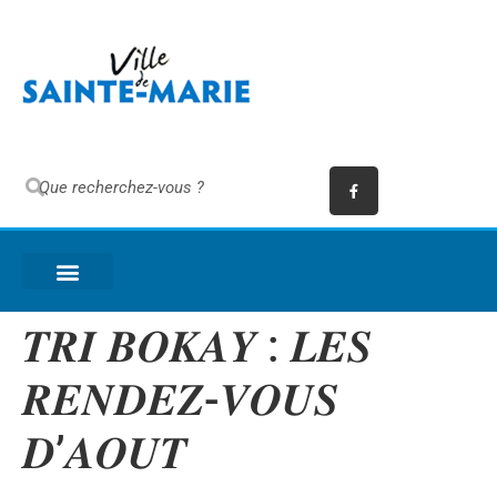
𝑻𝑹𝑰 𝑩𝑶𝑲𝑨𝒀 : 𝑳𝑬𝑺
𝑹𝑬𝑵𝑫𝑬𝒁-𝑽𝑶𝑼𝑺
𝑫’𝑨𝑶𝑼𝑻