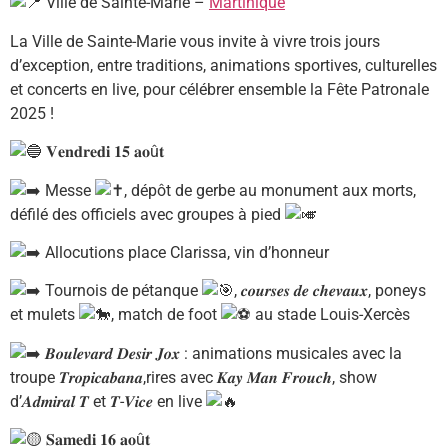
Ville de Sainte-Marie –
Martinique
La Ville de Sainte-Marie vous invite à vivre trois jours
d’exception, entre traditions, animations sportives, culturelles
et concerts en live, pour célébrer ensemble la Fête Patronale
2025 !
𝐕𝐞𝐧𝐝𝐫𝐞𝐝𝐢 𝟏𝟓 𝐚𝐨û𝐭
Messe
, dépôt de gerbe au monument aux morts,
défilé des officiels avec groupes à pied
Allocutions place Clarissa, vin d’honneur
Tournois de pétanque
, 𝒄𝒐𝒖𝒓𝒔𝒆𝒔 𝒅𝒆 𝒄𝒉𝒆𝒗𝒂𝒖𝒙, poneys
et mulets
, match de foot
au stade Louis-Xercès
𝑩𝒐𝒖𝒍𝒆𝒗𝒂𝒓𝒅 𝑫𝒆𝒔𝒊𝒓 𝑱𝒐𝒙 : animations musicales avec la
troupe 𝑻𝒓𝒐𝒑𝒊𝒄𝒂𝒃𝒂𝒏𝒂,rires avec 𝑲𝒂𝒚 𝑴𝒂𝒏 𝑭𝒓𝒐𝒖𝒄𝒉, show
d’𝑨𝒅𝒎𝒊𝒓𝒂𝒍 𝑻 et 𝑻-𝑽𝒊𝒄𝒆 en live
𝐒𝐚𝐦𝐞𝐝𝐢 𝟏𝟔 𝐚𝐨û𝐭