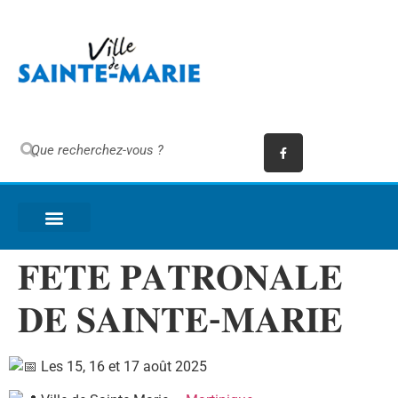
𝐅𝐄𝐓𝐄 𝐏𝐀𝐓𝐑𝐎𝐍𝐀𝐋𝐄
𝐃𝐄 𝐒𝐀𝐈𝐍𝐓𝐄-𝐌𝐀𝐑𝐈𝐄
Les 15, 16 et 17 août 2025