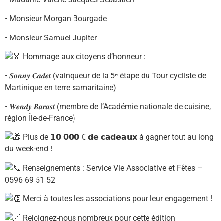
• Monsieur Morgan Bourgade
• Monsieur Samuel Jupiter
Hommage aux citoyens d’honneur :
• 𝑺𝒐𝒏𝒏𝒚 𝑪𝒂𝒅𝒆𝒕 (vainqueur de la 5ᵉ étape du Tour cycliste de
Martinique en terre samaritaine)
• 𝑾𝒆𝒏𝒅𝒚 𝑩𝒂𝒓𝒂𝒔𝒕 (membre de l’Académie nationale de cuisine,
région Île-de-France)
Plus de 𝟭𝟬 𝟬𝟬𝟬 € 𝗱𝗲 𝗰𝗮𝗱𝗲𝗮𝘂𝘅 à gagner tout au long
du week-end !
Renseignements : Service Vie Associative et Fêtes –
0596 69 51 52
Merci à toutes les associations pour leur engagement !
Rejoignez-nous nombreux pour cette édition