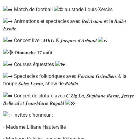
Match de football
au stade Louis-Xercès
Animations et spectacles avec 𝑩𝒆𝒍’𝑨𝒄𝒕𝒊𝒐𝒏 et le 𝑩𝒂𝒍𝒍𝒆𝒕
𝑬𝒙𝒐𝒕𝒊𝒄
Concert live : 𝑴𝑲𝑮 & 𝑱𝒂𝒄𝒒𝒖𝒆𝒔 𝒅’𝑨𝒓𝒃𝒂𝒖𝒅
𝐃𝐢𝐦𝐚𝐧𝐜𝐡𝐞 𝟏𝟕 𝐚𝐨û𝐭
Courses équestres
Spectacles folkloriques avec 𝑭𝒐𝒓𝒕𝒖𝒏𝒂 𝑮𝒓𝒊𝒗𝒂𝒍𝒍𝒊𝒆𝒓𝒔 & la
troupe 𝑺𝒐𝒍𝒆𝒚 𝑳𝒆𝒗𝒂𝒏, show de 𝑹𝒊𝒅𝒅𝒍𝒂
Concert de clôture avec 𝑪’𝒁𝒊𝒈 𝑳𝒂, 𝑺𝒕é𝒑𝒉𝒂𝒏𝒆 𝑹𝒂𝒗𝒐𝒓, 𝑱𝒆𝒔𝒔𝒚𝒆
𝑩𝒆𝒍𝒍𝒆𝒗𝒂𝒍 𝒆𝒕 𝑱𝒆𝒂𝒏-𝑴𝒂𝒓𝒊𝒆 𝑹𝒂𝒈𝒂𝒍𝒅
Invités d’honneur :
• Madame Liliane Hauterville
• Madame Valérie Jacques-Sébastien