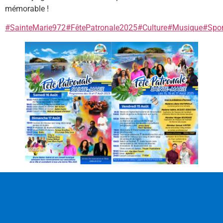
mémorable !
#SainteMarie972
#FêtePatronale2025
#Culture
#Musique
#Spor