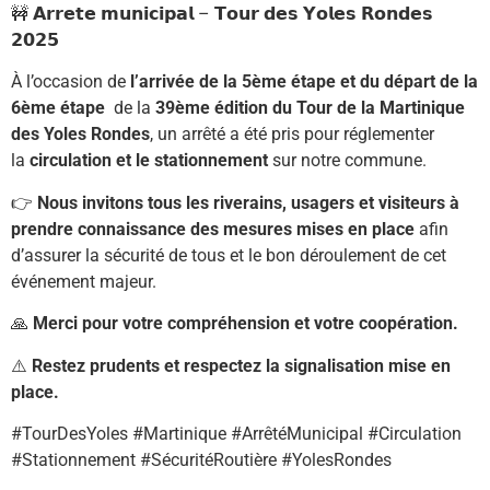
🚧 𝗔𝗿𝗿𝗲𝘁𝗲 𝗺𝘂𝗻𝗶𝗰𝗶𝗽𝗮𝗹 – 𝗧𝗼𝘂𝗿 𝗱𝗲𝘀 𝗬𝗼𝗹𝗲𝘀 𝗥𝗼𝗻𝗱𝗲𝘀
𝟮𝟬𝟮𝟱
À l’occasion de
l’arrivée de la 5ème étape et du départ de la
6ème étape
de la
39ème édition du Tour de la Martinique
des Yoles Rondes
, un arrêté a été pris pour réglementer
la
circulation et le stationnement
sur notre commune.
👉
Nous invitons tous les riverains, usagers et visiteurs à
prendre connaissance des mesures mises en place
afin
d’assurer la sécurité de tous et le bon déroulement de cet
événement majeur.
🙏
Merci pour votre compréhension et votre coopération.
⚠️
Restez prudents et respectez la signalisation mise en
place.
#TourDesYoles #Martinique #ArrêtéMunicipal #Circulation
#Stationnement #SécuritéRoutière #YolesRondes