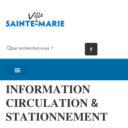
𝐈𝐍𝐅𝐎𝐑𝐌𝐀𝐓𝐈𝐎𝐍
𝐂𝐈𝐑𝐂𝐔𝐋𝐀𝐓𝐈𝐎𝐍 &
𝐒𝐓𝐀𝐓𝐈𝐎𝐍𝐍𝐄𝐌𝐄𝐍𝐓