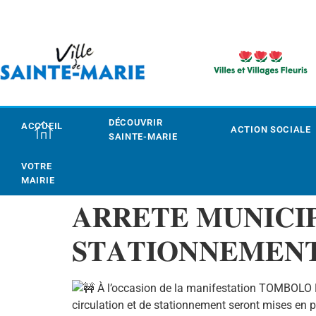
DÉCOUVRIR
ACCUEIL
ACTION SOCIALE
SAINTE-MARIE
VOTRE
MAIRIE
𝐀𝐑𝐑𝐄𝐓𝐄 𝐌𝐔𝐍𝐈𝐂𝐈
𝐒𝐓𝐀𝐓𝐈𝐎𝐍𝐍𝐄𝐌𝐄𝐍
À l’occasion de la manifestation TOMBOLO 
circulation et de stationnement seront mises en pl