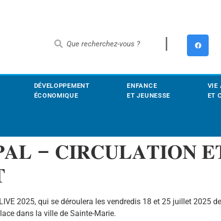
DÉVELOPPEMENT
ENFANCE
VIE
ÉCONOMIQUE
ET JEUNESSE
ET 
𝐀𝐋 – 𝐂𝐈𝐑𝐂𝐔𝐋𝐀𝐓𝐈𝐎𝐍 𝐄

L
IVE 2025, qui se déroulera les vendredis 18 et 25 juillet 2025
ace dans la ville de Sainte-Marie.