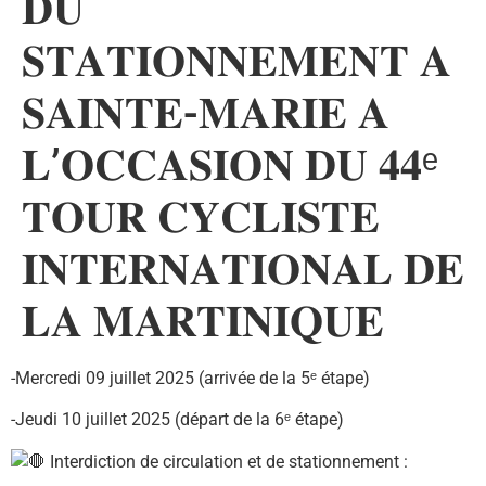
𝐃𝐔
𝐒𝐓𝐀𝐓𝐈𝐎𝐍𝐍𝐄𝐌𝐄𝐍𝐓 𝐀
𝐒𝐀𝐈𝐍𝐓𝐄-𝐌𝐀𝐑𝐈𝐄 𝐀
𝐋’𝐎𝐂𝐂𝐀𝐒𝐈𝐎𝐍 𝐃𝐔 𝟒𝟒ᵉ
𝐓𝐎𝐔𝐑 𝐂𝐘𝐂𝐋𝐈𝐒𝐓𝐄
𝐈𝐍𝐓𝐄𝐑𝐍𝐀𝐓𝐈𝐎𝐍𝐀𝐋 𝐃𝐄
𝐋𝐀 𝐌𝐀𝐑𝐓𝐈𝐍𝐈𝐐𝐔𝐄
-Mercredi 09 juillet 2025 (arrivée
de la 5ᵉ étape)
-Jeudi 10 juillet 2025 (départ de la 6ᵉ étape)
Interdiction de circulation et de stationnement :