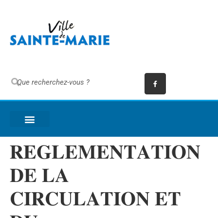
𝐑𝐄𝐆𝐋𝐄𝐌𝐄𝐍𝐓𝐀𝐓𝐈𝐎𝐍
𝐃𝐄 𝐋𝐀
𝐂𝐈𝐑𝐂𝐔𝐋𝐀𝐓𝐈𝐎𝐍 𝐄𝐓