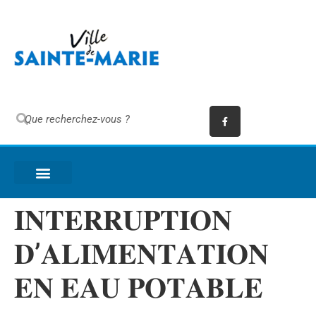
𝐈𝐍𝐓𝐄𝐑𝐑𝐔𝐏𝐓𝐈𝐎𝐍
𝐃’𝐀𝐋𝐈𝐌𝐄𝐍𝐓𝐀𝐓𝐈𝐎𝐍
𝐄𝐍 𝐄𝐀𝐔 𝐏𝐎𝐓𝐀𝐁𝐋𝐄