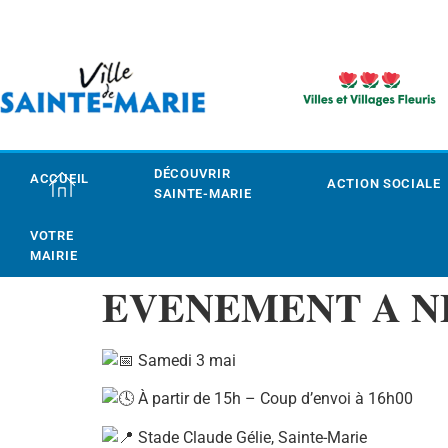
DÉCOUVRIR
ACCUEIL
ACTION SOCIALE
SAINTE-MARIE
VOTRE
MAIRIE
𝐄𝐕𝐄𝐍𝐄𝐌𝐄𝐍𝐓 𝐀 𝐍
Samedi 3 mai
À partir d
e 15h – Coup d’envoi à 16h00
Stade Claude Gélie, Sainte-Marie