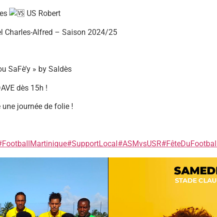
ses
US Robert
el Charles-Alfred – Saison 2024/25
u SaFè’y » by Saldès
DAVE dès 15h !
une journée de folie !
#FootballMartinique
#SupportLocal
#ASMvsUSR
#FêteDuFootbal