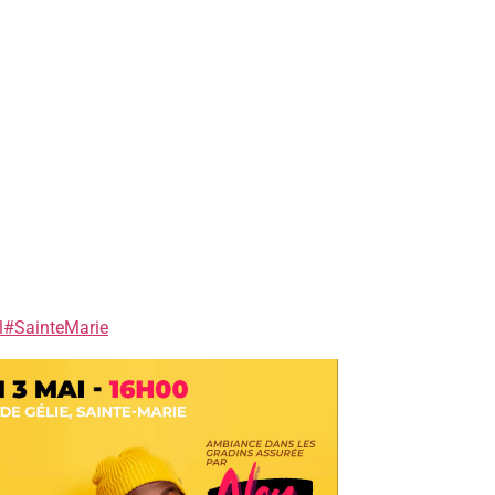
l
#SainteMarie