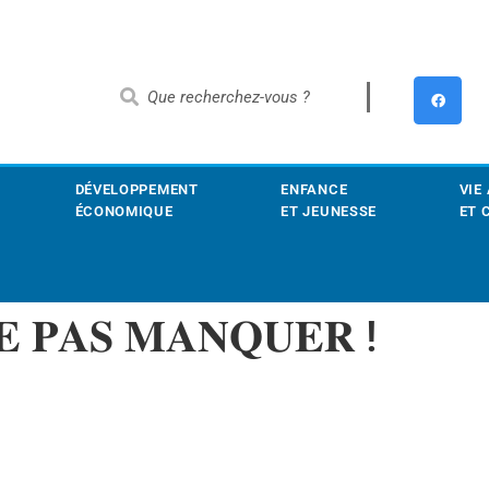
DÉVELOPPEMENT
ENFANCE
VIE
ÉCONOMIQUE
ET JEUNESSE
ET 
 𝐏𝐀𝐒 𝐌𝐀𝐍𝐐𝐔𝐄𝐑 !