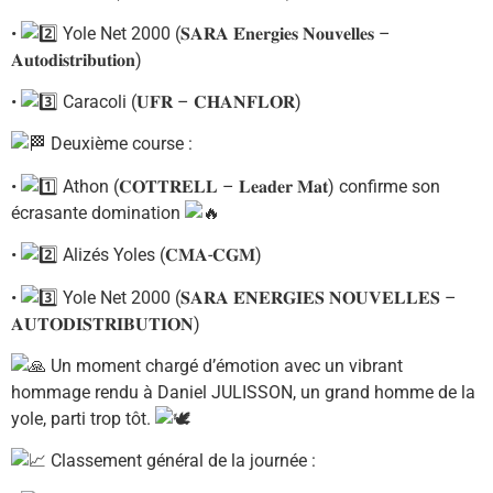
•
Yole Net 2000 (𝐒𝐀𝐑𝐀 𝐄́𝐧𝐞𝐫𝐠𝐢𝐞𝐬 𝐍𝐨𝐮𝐯𝐞𝐥𝐥𝐞𝐬 –
𝐀𝐮𝐭𝐨𝐝𝐢𝐬𝐭𝐫𝐢𝐛𝐮𝐭𝐢𝐨𝐧)
•
Caracoli (𝐔𝐅𝐑 – 𝐂𝐇𝐀𝐍𝐅𝐋𝐎𝐑)
Deuxième course :
•
Athon (𝐂𝐎𝐓𝐓𝐑𝐄𝐋𝐋 – 𝐋𝐞𝐚𝐝𝐞𝐫 𝐌𝐚𝐭) confirme son
écrasante domination
•
Alizés Yoles (𝐂𝐌𝐀-𝐂𝐆𝐌)
•
Yole Net 2000 (𝐒𝐀𝐑𝐀 𝐄́𝐍𝐄𝐑𝐆𝐈𝐄𝐒 𝐍𝐎𝐔𝐕𝐄𝐋𝐋𝐄𝐒 –
𝐀𝐔𝐓𝐎𝐃𝐈𝐒𝐓𝐑𝐈𝐁𝐔𝐓𝐈𝐎𝐍)
Un moment chargé d’émotion avec un vibrant
hommage rendu à Daniel JULISSON, un grand homme de la
yole, parti trop tôt.
Classement général de la journée :