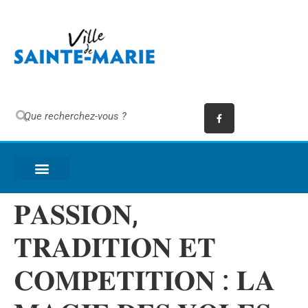
𝐏𝐀𝐒𝐒𝐈𝐎𝐍,
𝐓𝐑𝐀𝐃𝐈𝐓𝐈𝐎𝐍 𝐄𝐓
𝐂𝐎𝐌𝐏𝐄𝐓𝐈𝐓𝐈𝐎𝐍 : 𝐋𝐀