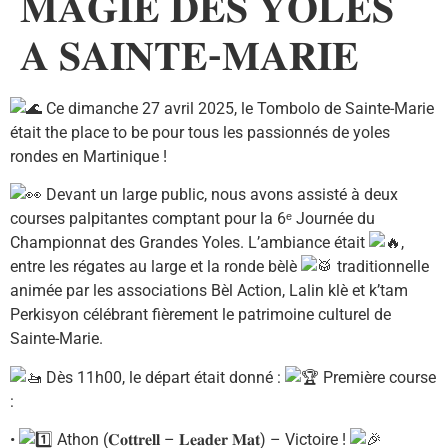
𝐌𝐀𝐆𝐈𝐄 𝐃𝐄𝐒 𝐘𝐎𝐋𝐄𝐒
𝐀 𝐒𝐀𝐈𝐍𝐓𝐄-𝐌𝐀𝐑𝐈𝐄
Ce dimanche 27 avril 2025, le Tombolo de Sainte-Marie
é
tait the place to be pour tous les passionnés de yoles
rondes en Martinique !
Devant un large public, nous avons assisté à deux
courses palpitantes comptant pour la 6ᵉ Journée du
Championnat des Grandes Yoles. L’ambiance était
,
entre les régates au large et la ronde bèlè
traditionnelle
animée par les associations Bèl Action, Lalin klè et k’tam
Perkisyon célébrant fièrement le patrimoine culturel de
Sainte-Marie.
Dès 11h00, le départ était donné :
Première course
:
•
Athon (𝐂𝐨𝐭𝐭𝐫𝐞𝐥𝐥 – 𝐋𝐞𝐚𝐝𝐞𝐫 𝐌𝐚𝐭) – Victoire !