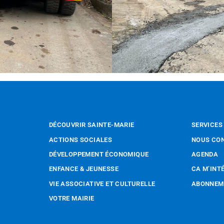
DÉCOUVRIR SAINTE-MARIE
SERVICES
ACTIONS SOCIALES
NOUS CO
DÉVELOPPEMENT ÉCONOMIQUE
AGENDA
ENFANCE & JEUNESSE
CA M’INT
VIE ASSOCIATIVE ET CULTURELLE
ABONNEME
VOTRE MAIRIE