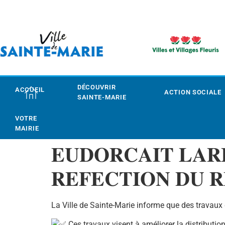
DÉCOUVRIR
ACCUEIL
ACTION SOCIALE
SAINTE-MARIE
VOTRE
MAIRIE
𝐄𝐔𝐃𝐎𝐑𝐂𝐀𝐈𝐓 𝐋𝐀𝐑
𝐑𝐄𝐅𝐄𝐂𝐓𝐈𝐎𝐍 𝐃𝐔 
La Ville de Sainte-Marie informe que des travaux
Ces travaux visent à améliorer la distribution