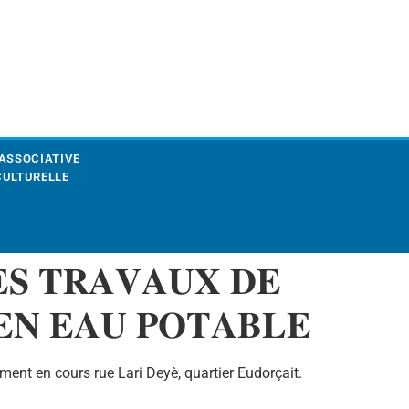
 ASSOCIATIVE
CULTURELLE
𝐄𝐒 𝐓𝐑𝐀𝐕𝐀𝐔𝐗 𝐃𝐄
𝐄𝐍 𝐄𝐀𝐔 𝐏𝐎𝐓𝐀𝐁𝐋𝐄
ment en cours rue Lari Deyè, quartier Eudorçait.