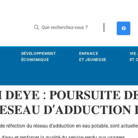
DÉVELOPPEMENT
ENFANCE
VIE
ÉCONOMIQUE
ET JEUNESSE
ET 
 𝐃𝐄𝐘𝐄 : 𝐏𝐎𝐔𝐑𝐒𝐔𝐈𝐓𝐄 𝐃
𝐄𝐒𝐄𝐀𝐔 𝐃’𝐀𝐃𝐃𝐔𝐂𝐓𝐈𝐎𝐍 
 de réfection du réseau
d’adduction en eau potable, sont actuelle
 d’eau et renforcer la qualité du service rendu aux usagers.