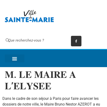
𝐌. 𝐋𝐄 𝐌𝐀𝐈𝐑𝐄 𝐀
𝐋’𝐄𝐋𝐘𝐒𝐄𝐄
Dans le cadre de son séjour à Paris pour faire avancer les
dossiers de notre ville, le Maire Bruno Nestor AZEROT a eu