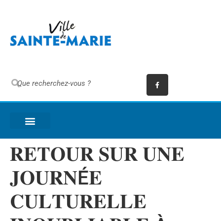
𝐑𝐄𝐓𝐎𝐔𝐑 𝐒𝐔𝐑 𝐔𝐍𝐄
𝐉𝐎𝐔𝐑𝐍É𝐄
𝐂𝐔𝐋𝐓𝐔𝐑𝐄𝐋𝐋𝐄