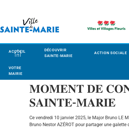
DÉCOUVRIR
ACCUEIL
ACTION SOCIALE
SAINTE-MARIE
VOTRE
MAIRIE
𝐌𝐎𝐌𝐄𝐍𝐓 𝐃𝐄 𝐂𝐎𝐍
𝐒𝐀𝐈𝐍𝐓𝐄-𝐌𝐀𝐑𝐈𝐄
Ce vendredi 10 janvier 2025, le Major Bruno LE M
Bruno Nestor AZÉROT pour partager une galette d