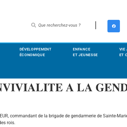
DÉVELOPPEMENT
ENFANCE
VIE
ÉCONOMIQUE
ET JEUNESSE
ET 
𝐈𝐕𝐈𝐀𝐋𝐈𝐓𝐄 𝐀 𝐋𝐀 𝐆𝐄𝐍
EUR, commandant de la brigade de gendarmerie de Sainte-Marie, a
es rois.