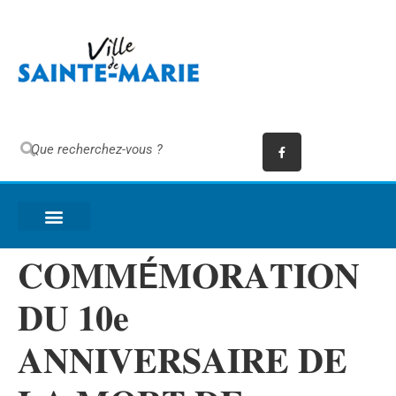
𝐂𝐎𝐌𝐌É𝐌𝐎𝐑𝐀𝐓𝐈𝐎𝐍
𝐃𝐔 𝟏𝟎𝐞
𝐀𝐍𝐍𝐈𝐕𝐄𝐑𝐒𝐀𝐈𝐑𝐄 𝐃𝐄