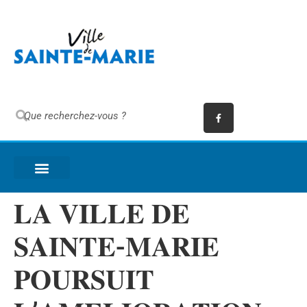
𝐋𝐀 𝐕𝐈𝐋𝐋𝐄 𝐃𝐄
𝐒𝐀𝐈𝐍𝐓𝐄-𝐌𝐀𝐑𝐈𝐄
𝐏𝐎𝐔𝐑𝐒𝐔𝐈𝐓