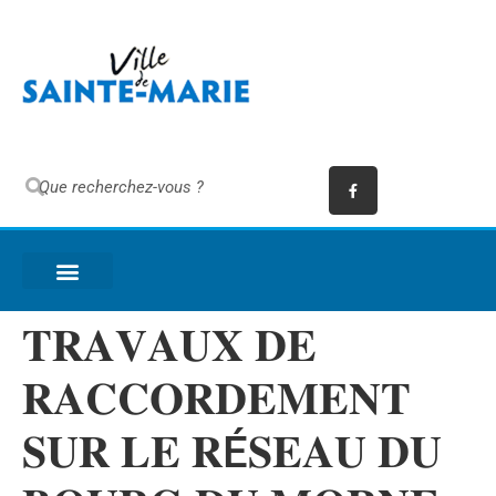
𝐓𝐑𝐀𝐕𝐀𝐔𝐗 𝐃𝐄
𝐑𝐀𝐂𝐂𝐎𝐑𝐃𝐄𝐌𝐄𝐍𝐓
𝐒𝐔𝐑 𝐋𝐄 𝐑É𝐒𝐄𝐀𝐔 𝐃𝐔