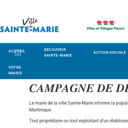
DÉCOUVRIR
ACCUEIL
ACTION SOCIALE
SAINTE-MARIE
VOTRE
MAIRIE
𝑪𝑨𝑴𝑷𝑨𝑮𝑵𝑬 𝑫𝑬 𝑫𝑬
Le maire de la ville Sainte-Marie informe la popula
Martinique.
Tout propriétaire ou tout exploitant d’un établis