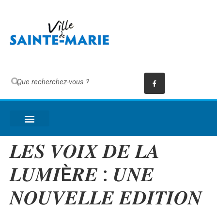
𝑳𝑬𝑺 𝑽𝑶𝑰𝑿 𝑫𝑬 𝑳𝑨
𝑳𝑼𝑴𝑰È𝑹𝑬 : 𝑼𝑵𝑬
𝑵𝑶𝑼𝑽𝑬𝑳𝑳𝑬 𝑬𝑫𝑰𝑻𝑰𝑶𝑵