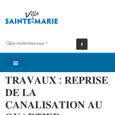
𝐓𝐑𝐀𝐕𝐀𝐔𝐗 : 𝐑𝐄𝐏𝐑𝐈𝐒𝐄
𝐃𝐄 𝐋𝐀
𝐂𝐀𝐍𝐀𝐋𝐈𝐒𝐀𝐓𝐈𝐎𝐍 𝐀𝐔