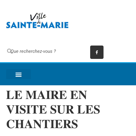
𝐋𝐄 𝐌𝐀𝐈𝐑𝐄 𝐄𝐍
𝐕𝐈𝐒𝐈𝐓𝐄 𝐒𝐔𝐑 𝐋𝐄𝐒
𝐂𝐇𝐀𝐍𝐓𝐈𝐄𝐑𝐒