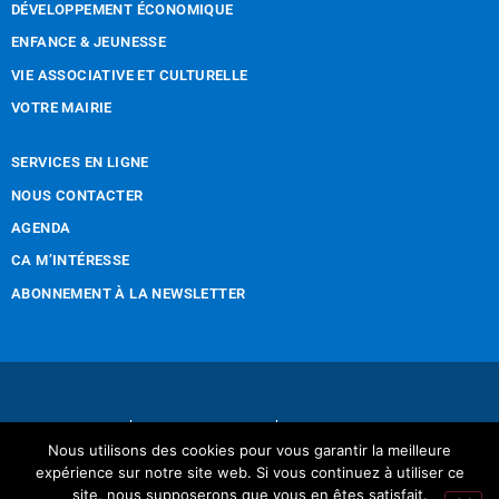
DÉVELOPPEMENT ÉCONOMIQUE
ENFANCE & JEUNESSE
VIE ASSOCIATIVE ET CULTURELLE
VOTRE MAIRIE
SERVICES EN LIGNE
NOUS CONTACTER
AGENDA
CA M’INTÉRESSE
ABONNEMENT À LA NEWSLETTER
Nous contacter
Mentions légales
Nous utilisons des cookies pour vous garantir la meilleure
Réalisation Tintamarre & Co
expérience sur notre site web. Si vous continuez à utiliser ce
site, nous supposerons que vous en êtes satisfait.