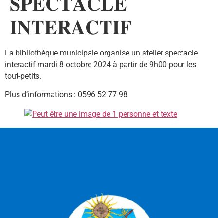
𝐒𝐏𝐄𝐂𝐓𝐀𝐂𝐋𝐄
𝐈𝐍𝐓𝐄𝐑𝐀𝐂𝐓𝐈𝐅
La bibliothèque municipale organise un atelier spectacle
interactif mardi 8 octobre 2024 à partir de 9h00 pour les
tout-petits.
Plus d’informations : 0596 52 77 98