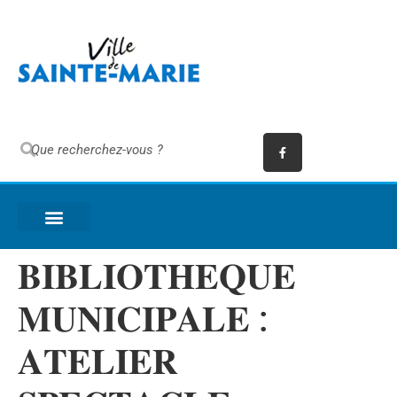
𝐁𝐈𝐁𝐋𝐈𝐎𝐓𝐇𝐄𝐐𝐔𝐄
𝐌𝐔𝐍𝐈𝐂𝐈𝐏𝐀𝐋𝐄 :
𝐀𝐓𝐄𝐋𝐈𝐄𝐑