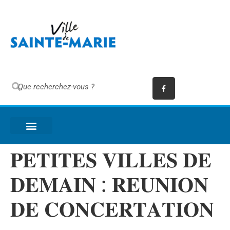
𝐏𝐄𝐓𝐈𝐓𝐄𝐒 𝐕𝐈𝐋𝐋𝐄𝐒 𝐃𝐄
𝐃𝐄𝐌𝐀𝐈𝐍 : 𝐑𝐄𝐔𝐍𝐈𝐎𝐍
𝐃𝐄 𝐂𝐎𝐍𝐂𝐄𝐑𝐓𝐀𝐓𝐈𝐎𝐍