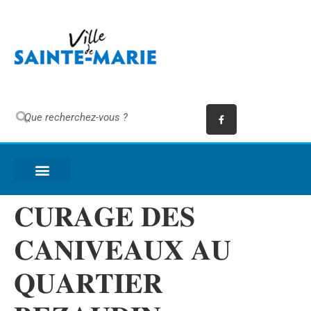
𝐂𝐔𝐑𝐀𝐆𝐄 𝐃𝐄𝐒
𝐂𝐀𝐍𝐈𝐕𝐄𝐀𝐔𝐗 𝐀𝐔
𝐐𝐔𝐀𝐑𝐓𝐈𝐄𝐑