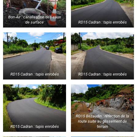
Bon-Air : canalisation des eaux
de surface
RD15 Cadran : tapis enrobés
RD15 Cadran : tapis enrobés
RD15 Cadran : tapis enrobés
RD15 Bezaudin : réfection de la
route suite au glissement de
RD15 Cadran : tapis enrobés
terrain