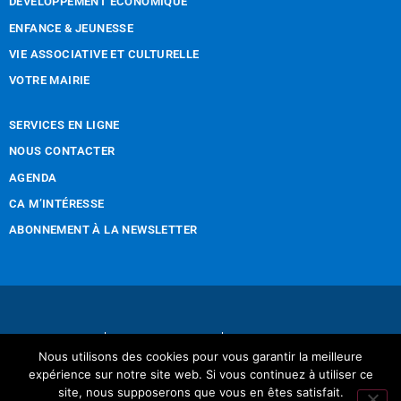
DÉVELOPPEMENT ÉCONOMIQUE
ENFANCE & JEUNESSE
VIE ASSOCIATIVE ET CULTURELLE
VOTRE MAIRIE
SERVICES EN LIGNE
NOUS CONTACTER
AGENDA
CA M’INTÉRESSE
ABONNEMENT À LA NEWSLETTER
Nous contacter
Mentions légales
Nous utilisons des cookies pour vous garantir la meilleure
Réalisation Tintamarre & Co
expérience sur notre site web. Si vous continuez à utiliser ce
site, nous supposerons que vous en êtes satisfait.