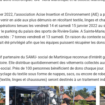
er 2022, l’association Acise Insertion et Environnement (AIE) a p
venir en aide aux plus démunis en récoltant textile, linges et ch
opérations tenues les vendredi 14 et samedi 15 janvier 2022 au st
 le parking du palais des sports de Rivière-Salée. A Sainte-Mari
llectés : 7 tonnes vendredi et 13 samedi. En raison du contexte s
it été privilégié afin que les équipes puissent récupérer les don
if partenaire du SAMU- social de Martinique reconnue d’intérêt g
ritoire. Elle distribue quotidiennement des vêtements collectés a
ocial. Près de 100 personnes bénéficient de dons chaque jour. Une
ecyclage du textile sous forme de nappes, sacs, ou encore de ro
textile, linges et chaussures) seront destinés à un traitement ind