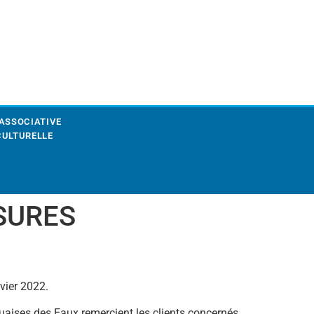
 ASSOCIATIVE
CULTURELLE
SSURES
vier 2022.
uaises des Eaux remercient les clients concernés