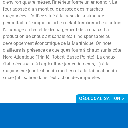
d’environ quatre mètres, l’intérieur forme un entonnoir. Le
four adossé à un monticule possède des marches
maçonnées. L’orifice situé à la base de la structure
permettait à l’époque où celle-ci était fonctionnelle à la fois
l’allumage du feu et le déchargement de la chaux. La
production de chaux artisanale était indispensable au
développement économique de la Martinique. On note
d’ailleurs la présence de quelques fours à chaux sur la côte
Nord Atlantique (Trinité, Robert, Basse-Pointe). La chaux
était nécessaire à l’agriculture (amendements, …) à la
maçonnerie (confection du mortier) et à la fabrication du
sucre (utilisation dans l’extraction des impuretés.
GÉOLOCALISATION >