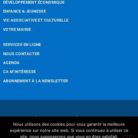
DÉVELOPPEMENT ÉCONOMIQUE
ENFANCE & JEUNESSE
VIE ASSOCIATIVE ET CULTURELLE
VOTRE MAIRIE
SERVICES EN LIGNE
NOUS CONTACTER
AGENDA
CA M’INTÉRESSE
ABONNEMENT À LA NEWSLETTER
Nous contacter
Mentions légales
Nous utilisons des cookies pour vous garantir la meilleure
Réalisation Tintamarre & Co
expérience sur notre site web. Si vous continuez à utiliser ce
site, nous supposerons que vous en êtes satisfait.