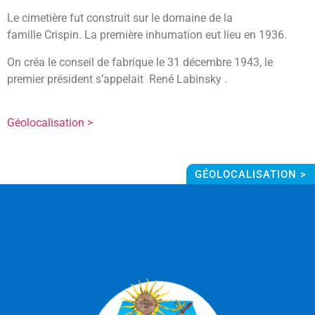
Le cimetière fut construit sur le domaine de la
famille Crispin. La première inhumation eut lieu en 1936.
On créa le conseil de fabrique le 31 décembre 1943, le
premier président s’appelait René Labinsky .
Géolocalisation >
GÉOLOCALISATION >