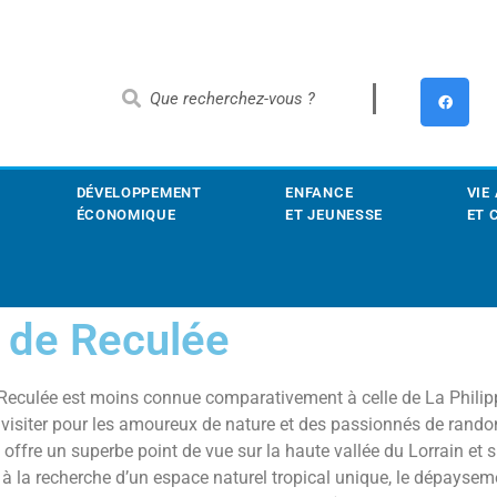
DÉVELOPPEMENT
ENFANCE
VIE
ÉCONOMIQUE
ET JEUNESSE
ET 
 de Reculée
e Reculée est moins connue comparativement à celle de La Philip
 visiter pour les amoureux de nature et des passionnés de rand
le offre un superbe point de vue sur la haute vallée du Lorrain et
à la recherche d’un espace naturel tropical unique, le dépaysemen