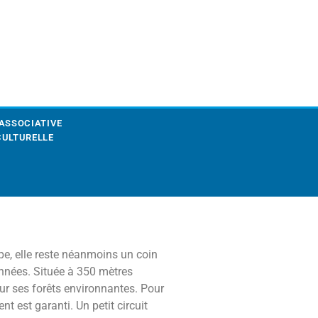
 ASSOCIATIVE
CULTURELLE
pe, elle reste néanmoins un coin
onnées. Située à 350 mètres
 sur ses forêts environnantes. Pour
t est garanti. Un petit circuit